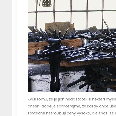
Kvůli tomu, že je jich nedostatek si někteří my
dnešní době je samozřejmé, že každý chce ušetřit
zbytečně nešroubují ceny vysoko, ale snaží se