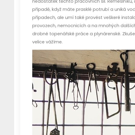
nedostatek těchto pracovních sil. Řemeslníků,
případě, když máte prasklé potrubí a uniká v
případech, ale umí také provést veškeré insta
provozech, nemocnicích a na mnohých dalších 
drobné topenářské práce a plynárenské. Zkuše
velice vážíme.