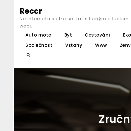
Skip
Reccr
to
Na internetu se lze setkat s leckým a lecčím
content
webu.
Auto moto
Byt
Cestování
Ek
Společnost
Vztahy
Www
Ženy
Search
Zručn