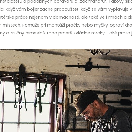
 instalatérů a podobných opravářů a „záchranářů“. Takový šik
oda, když vám bojler začne propouštět, když se vám vyplavuj
latérské práce nejenom v domácnosti, ale také ve firmách a d
místech. Pomůže při montáži pračky nebo myčky, opraví drob
ný a zručný řemeslník toho prostě zvládne mraky. Také proto