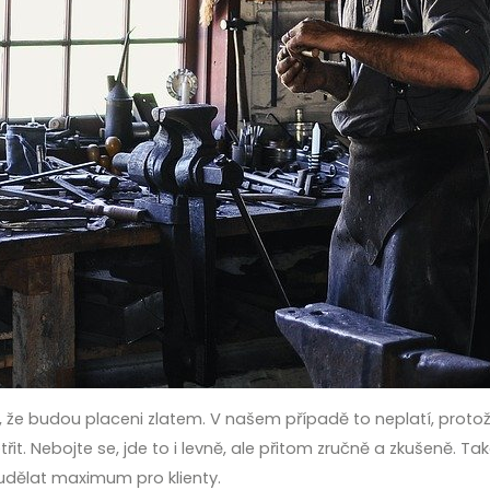
slí, že budou placeni zlatem. V našem případě to neplatí, prot
. Nebojte se, jde to i levně, ale přitom zručně a zkušeně. Takov
 udělat maximum pro klienty.