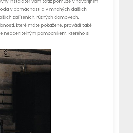
ovný instalatér vám totiž pomůže v havarijním
e voda v domácnosti a v mnohých dalších
alších zařízeních, různých domovech,
nosti, které máte pokažené, provádí také
 je neocenitelným pomocníkem, kterého si