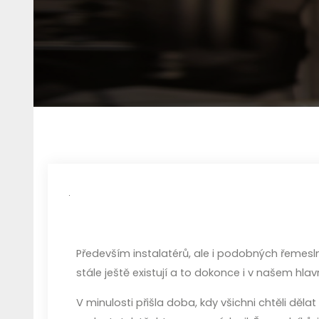
Především instalatérů, ale i podobných řemesl
stále ještě existují a to dokonce i v našem h
V minulosti přišla doba, kdy všichni chtěli děl