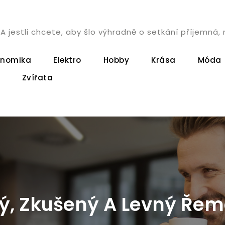
. A jestli chcete, aby šlo výhradně o setkání příjemn
onomika
Elektro
Hobby
Krása
Móda
Zvířata
ý, Zkušený A Levný Řem