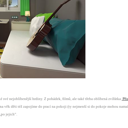
 své nejoblíbenější hrdiny. Z pohádek, filmů, ale také třeba oblíbená zvířátka.
Při
a věk děti též zapojíme do prací na pokoji (ty nejmenší si do pokoje mohou nam
po jejich“.