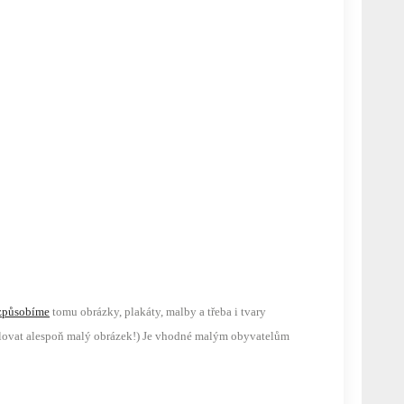
způsobíme
tomu obrázky, plakáty, malby a třeba i tvary
alovat alespoň malý obrázek!) Je vhodné malým obyvatelům