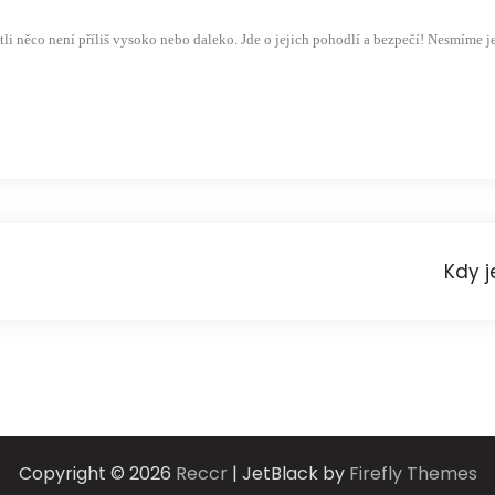
li něco není příliš vysoko nebo daleko. Jde o jejich pohodlí a bezpečí! Nesmíme je
Kdy j
Copyright © 2026
Reccr
| JetBlack by
Firefly Themes