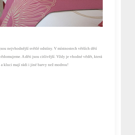
sou nejvhodnější světlé odstíny. V místnostech větších dětí
ědomujeme. A děti jsou citlivější. Vždy je vhodné vědět, která
 kluci mají rádi i jiné barvy než modrou!