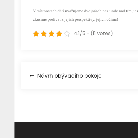
V místnostech dětí uvažujeme dvojnásob než jinde nad tím, jest
zkusíme podívat z jejich perspektivy, jejich očima!
4.1/5 - (11 votes)
Navigace
Návrh obývacího pokoje
pro
příspěvek