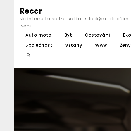
Skip
Reccr
to
Na internetu se lze setkat s leckým a lecčím
content
webu.
Auto moto
Byt
Cestování
Ek
Společnost
Vztahy
Www
Ženy
Search