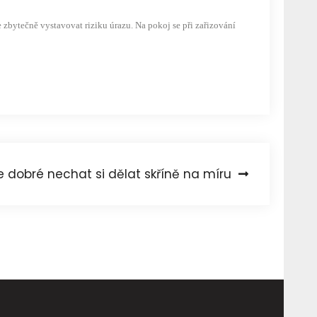
 zbytečně vystavovat riziku úrazu. Na pokoj se při zařizování
e dobré nechat si dělat skříně na míru