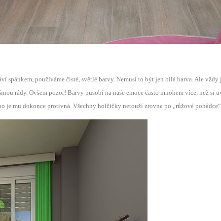
í spánkem, používáme čisté, světlé barvy. Nemusí to být jen bílá barva. Ale vždy j
ětšinou rády. Ovšem pozor! Barvy působí na naše emoce často mnohem více, než si uv
bo je mu dokonce protivná. Všechny holčičky netouží zrovna po „růžové pohádce“ a