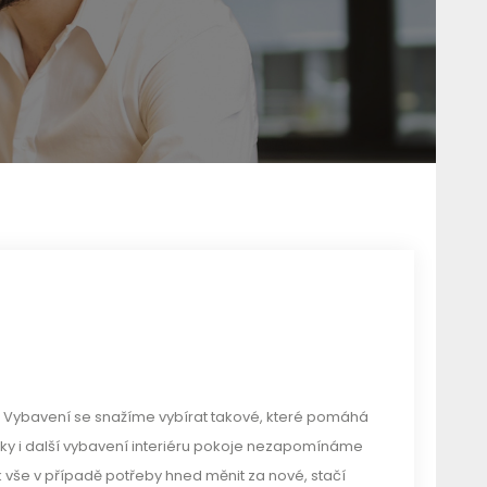
! Vybavení se snažíme vybírat takové, které pomáhá
ky i další vybavení interiéru pokoje nezapomínáme
k vše v případě potřeby hned měnit za nové, stačí