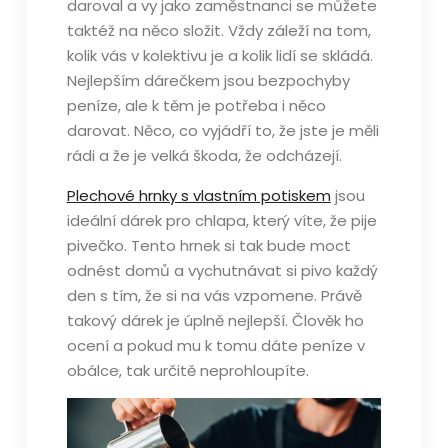
daroval a vy jako zaměstnanci se můžete
taktéž na něco složit. Vždy záleží na tom,
kolik vás v kolektivu je a kolik lidí se skládá.
Nejlepším dárečkem jsou bezpochyby
peníze, ale k těm je potřeba i něco
darovat. Něco, co vyjádří to, že jste je měli
rádi a že je velká škoda, že odcházejí.
Plechové hrnky s vlastním potiskem
jsou
ideální dárek pro chlapa, který víte, že pije
pivečko. Tento hrnek si tak bude moct
odnést domů a vychutnávat si pivo každý
den s tím, že si na vás vzpomene. Právě
takový dárek je úplně nejlepší. Člověk ho
ocení a pokud mu k tomu dáte peníze v
obálce, tak určitě neprohloupíte.