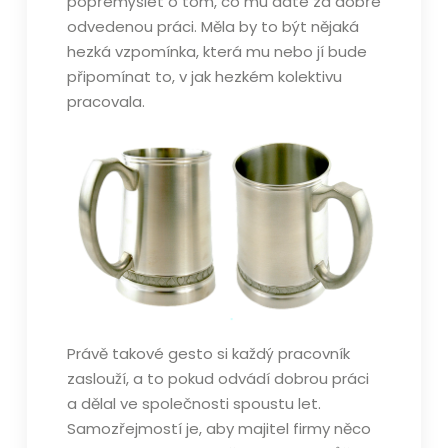
popřemýšlet o tom, co mu dáte za dobře
odvedenou práci. Měla by to být nějaká
hezká vzpomínka, která mu nebo jí bude
připomínat to, v jak hezkém kolektivu
pracovala.
Právě takové gesto si každý pracovník
zaslouží, a to pokud odvádí dobrou práci
a dělal ve společnosti spoustu let.
Samozřejmostí je, aby majitel firmy něco