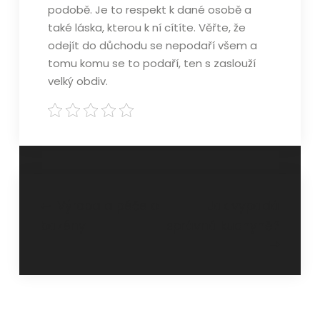
podobě. Je to respekt k dané osobě a
také láska, kterou k ní cítíte. Věřte, že
odejít do důchodu se nepodaří všem a
tomu komu se to podaří, ten s zaslouží
velký obdiv.
Navigace
Výroba a péče o
Jak vypadá
bazény
správná kuchyně?
pro
příspěvek