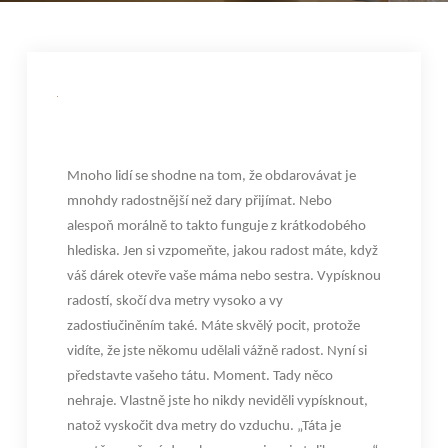
Mnoho lidí se shodne na tom, že obdarovávat je
mnohdy radostnější než dary přijímat. Nebo
alespoň morálně to takto funguje z krátkodobého
hlediska. Jen si vzpomeňte, jakou radost máte, když
váš dárek otevře vaše máma nebo sestra. Vypísknou
radostí, skočí dva metry vysoko a vy
zadostiučiněním také. Máte skvělý pocit, protože
vidíte, že jste někomu udělali vážně radost.
Nyní si
představte vašeho tátu. Moment. Tady něco
nehraje. Vlastně jste ho nikdy neviděli vypísknout,
natož vyskočit dva metry do vzduchu. „Táta je