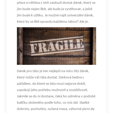
přece si většina z nich zaslouží dostat dárek, který se
jim bude nejen líbit, ale bude je vystihovat, a ještě
jim bude k užitku. Je možné najít univerzální dárek,
který by se líbil opravdu každému tátovi? Ale je.
Dárek pro tátu
je ten nejlepší na míru šitý dárek,
který může váš táta dostat. Dárková bedna s
páčidlem, do které se táta musí nejprve dobít,
uspokojí jeho potřebu mužnosti a soutěživosti.
Jakmile se do ní dostane, čeká ho odměna v podobě
balíčku složeného podle toho, co má rád. Sladké
dobroty, pochutiny, sušená masa, výborné pivní aly