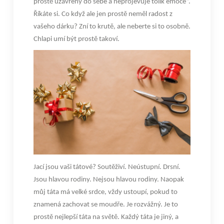
prostě uzavřený do sebe a neprojevuje tolik emoce“.
Říkáte si. Co když ale jen prostě neměl radost z
vašeho dárku? Zní to krutě, ale neberte si to osobně.
Chlapi umí být prostě takoví.
Jací jsou vaši tátové? Soutěživí. Neústupní. Drsní.
Jsou hlavou rodiny. Nejsou hlavou rodiny. Naopak
můj táta má velké srdce, vždy ustoupí, pokud to
znamená zachovat se moudře. Je rozvážný. Je to
prostě nejlepší táta na světě. Každý táta je jiný, a