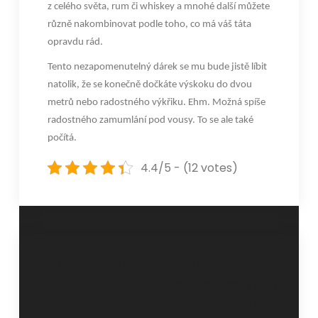
z celého světa, rum či whiskey a mnohé další můžete
různě nakombinovat podle toho, co má váš táta
opravdu rád.
Tento nezapomenutelný dárek se mu bude jistě líbit
natolik, že se konečně dočkáte výskoku do dvou
metrů nebo radostného výkřiku. Ehm. Možná spíše
radostného zamumlání pod vousy. To se ale také
počítá.
4.4/5 - (12 votes)
Navigace
Ne dietám!
Dentální hygiena
je investice, která
pro
se vám vrátí
příspěvek