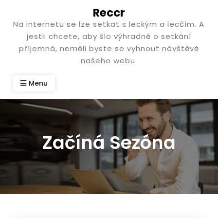
Skip
Reccr
to
Na internetu se lze setkat s leckým a lecčím. A
content
jestli chcete, aby šlo výhradně o setkání
příjemná, neměli byste se vyhnout návštěvě
našeho webu.
Menu
Začíná Sezóna