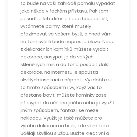
to bude na vaší zahradě pomalu vypadat
jako někde v řeckém přístavu. Pak tam
posadíte letní křeslo nebo houpací síť,
vytáhnete palmy, které musely
přezimovat ve vašem bytě, a hned vám
na tom světě bude naprosto blaze. Nebo
z dekoračních kamínků můžete vyrobit
dekorace, nasypat je do velkých
skleněných mís a do toho posadit další
dekorace, na internetu je spousta
skvělých inspirací a nápadů. Vyzdobte si
to tímto způsobem i vy, když vás to
přestane bavit, můžete kamínky zase
přesypat do něčeho jiného nebo je využít
jiným způsobem, fantazii se meze
nekladou. Využít je také můžete pro
výrobu dekorací na hrob, kde vám také
udělají skvělou službu. Buďte kreativní a