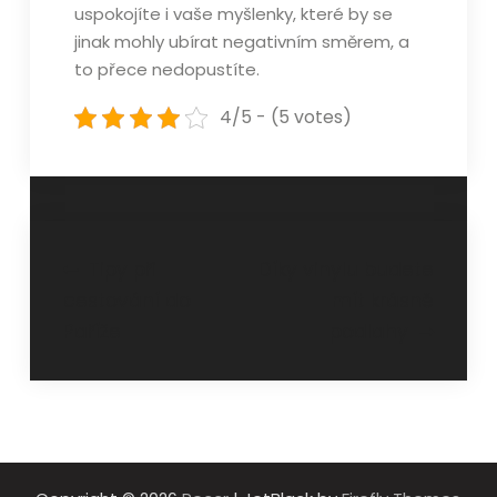
uspokojíte i vaše myšlenky, které by se
jinak mohly ubírat negativním směrem, a
to přece nedopustíte.
4/5 - (5 votes)
Navigace
Tipy při
Díky vinylu budete
cestování do
mít krásně
pro
Paříže
podlahy
příspěvek