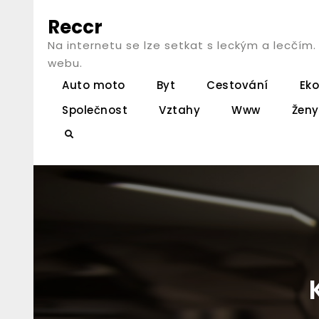
Skip
Reccr
to
Na internetu se lze setkat s leckým a lecčím
content
webu.
Auto moto
Byt
Cestování
Ek
Společnost
Vztahy
Www
Ženy
Search