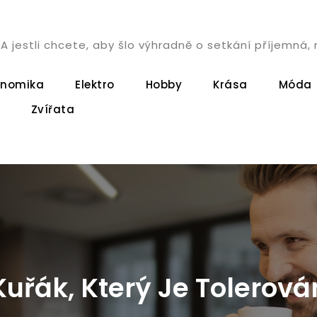
. A jestli chcete, aby šlo výhradně o setkání příjemn
onomika
Elektro
Hobby
Krása
Móda
Zvířata
Kuřák, Který Je Tolerová