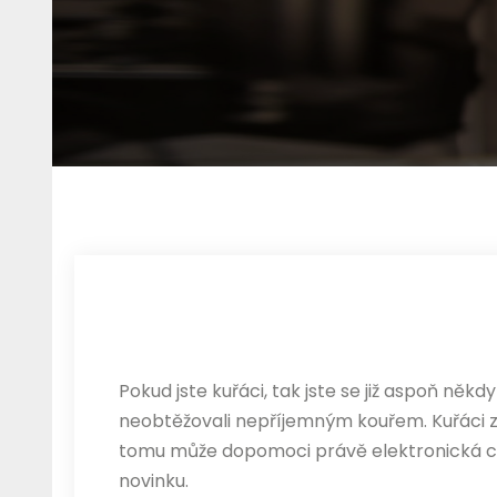
Pokud jste kuřáci, tak jste se již aspoň něk
neobtěžovali nepříjemným kouřem. Kuřáci zkr
tomu může dopomoci právě
elektronická 
novinku.