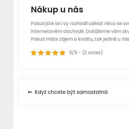
Nákup u nás
Pokud jste se i vy rozhodli udělat něco se s
internetovém obchodě. Dokážeme vám skvěle
Pokud máte zájem o kvalitu, tak jedině u nás
5/5 - (2 votes)
Navigace
Když chcete být samostatná
pro
příspěvek