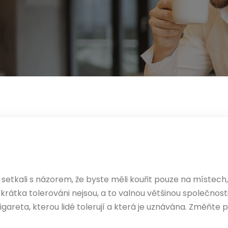
dy setkali s názorem, že byste měli kouřit pouze na místech,
átka tolerováni nejsou, a to valnou většinou společnosti
cigareta
, kterou lidé tolerují a která je uznávána. Změňte po