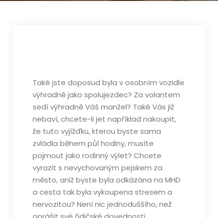
Také jste doposud byla v osobním vozidle
výhradně jako spolujezdec? Za volantem
sedí výhradně Váš manžel? Také Vás již
nebaví, chcete-li jet například nakoupit,
že tuto vyjížďku, kterou byste sama
zvládla během půl hodiny, musíte
pojmout jako rodinný výlet? Chcete
vyrazit s nevychovaným pejskem za
město, aniž byste byla odkázána na MHD
a cesta tak byla vykoupena stresem a
nervozitou? Není nic jednoduššího, než
oprášit své řidičské dovednosti.