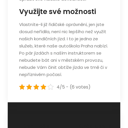
Využijte své možnosti
Vlastníte-li již řidičské oprávnění, jen jste
dosud neřídila, není nic lepšího než využít
našich kondičních jízd. I to je jedna ze
služeb, které naše
autoškola Praha
nabízí.
Po pár jízdách s naším instruktorem se
nebudete bát ani v městském provozu,
nebude Vám činit obtíže jízda ve tmě či v
nepříznivém počasí.
4/5 - (6 votes)
Navigace
Drsní lidé s
Kuřák, který je