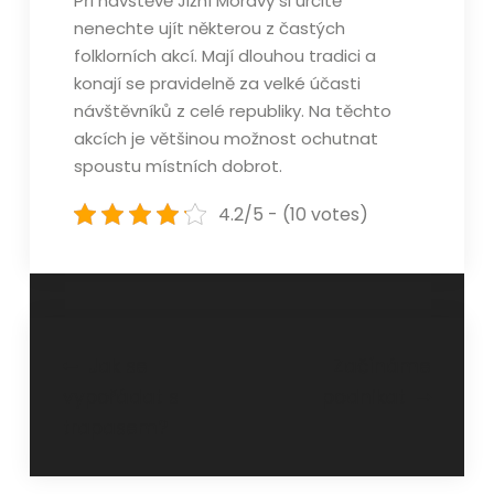
Při návštěvě Jižní Moravy si určitě
nenechte ujít některou z častých
folklorních akcí. Mají dlouhou tradici a
konají se pravidelně za velké účasti
návštěvníků z celé republiky. Na těchto
akcích je většinou možnost ochutnat
spoustu místních dobrot.
4.2/5 - (10 votes)
Navigace
Jak se
Začínáme
vypořádat s
podnikat
pro
trapasem?
příspěvek