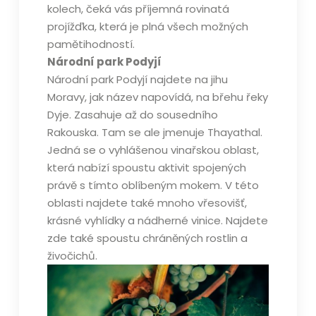
kolech, čeká vás příjemná rovinatá
projížďka, která je plná všech možných
pamětihodností.
Národní park Podyjí
Národní park Podyjí najdete na jihu
Moravy, jak název napovídá, na břehu řeky
Dyje. Zasahuje až do sousedního
Rakouska. Tam se ale jmenuje Thayathal.
Jedná se o vyhlášenou vinařskou oblast,
která nabízí spoustu aktivit spojených
právě s tímto oblíbeným mokem. V této
oblasti najdete také mnoho vřesovišť,
krásné vyhlídky a nádherné vinice. Najdete
zde také spoustu chráněných rostlin a
živočichů.