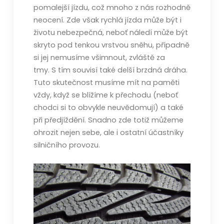
pomalejší jízdu, což mnoho z nás rozhodně
neocení. Zde však rychlá jízda může být i
životu nebezpečná, neboť náledí může být
skryto pod tenkou vrstvou sněhu, případně
si jej nemusíme všimnout, zvláště za
tmy.
S tím souvisí také delší brzdná dráha.
Tuto skutečnost musíme mít na paměti
vždy, když se blížíme k přechodu (neboť
chodci si to obvykle neuvědomují) a také
při předjíždění. Snadno zde totiž můžeme
ohrozit nejen sebe, ale i ostatní účastníky
silničního provozu.