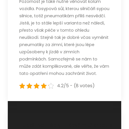
Pozornost je také nutné věnovat kolům
vozidla. Posypová sůl, kterou silničáři sypou
silnice, totiž pneumatikám příliš nesvědčí.
Jistě, je to stále lepší varianta než náledí,
přesto však péče v tomto ohledu
neuškodí.
Stejně tak je dobré včas vyměnit
pneumatiky za zimní, které jsou lépe
uzpůsobeny k jízdě v zimních
podmínkách.
Samozřejmě se nám to
může zdát komplikované, ale věřte, že vám
tato opatření mohou zachránit život.
4.2/5 - (8 votes)
Navigace
Jaké zvolit šaty
Když muž pracuje