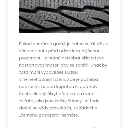
Pokud nemáme garáž, je nutné vstát dřív a
věnovat autu před odjezdem zvýšenou
pozornost. Je nutné oškrábat skla a také
nastartovat motor, aby se zahřál. Jinak by
totiž mohl vypovědět službu
v nejnevhodnější chvíli. Zde je potřeba
upozornit, že pod kapotou či pod koly
často hledají úkryt před zimou různá
zvířata, jako jsou kočky či kuny. Je tedy
dobré se vždy přesvědčit, že žádného
„černého pasažéra“ nemáte.