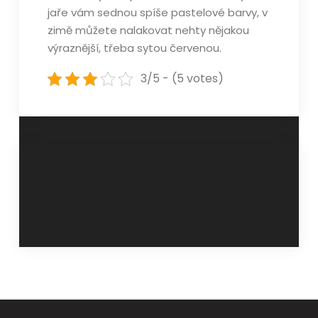
jaře vám sednou spíše pastelové barvy, v
zimě můžete nalakovat nehty nějakou
výraznější, třeba sytou červenou.
3/5 - (5 votes)
Navigace
Podpořte své
Návrh obývacího
podnikání chytrým
pokoje
pro
kontaktem!
příspěvek