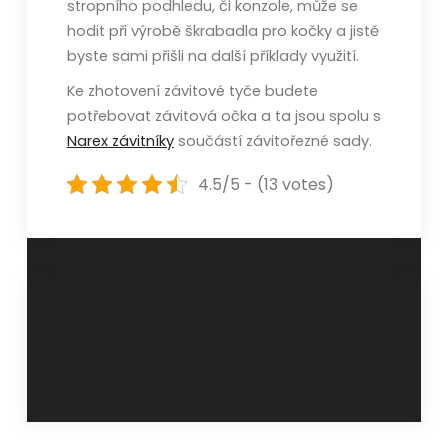
stropního podhledu, či konzole, může se
hodit při výrobě škrabadla pro kočky a jistě
byste sami přišli na další příklady využití.
Ke zhotovení závitové tyče budete
potřebovat závitová očka a ta jsou spolu s
Narex závitníky
součástí závitořezné sady.
4.5/5 - (13 votes)
Navigace
Koupili jsme si
Je možné pěstovat
zeolit na zkoušku
ovoce a zeleninu i
pro
v bytě?
příspěvek