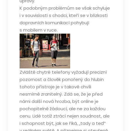
úpravy.
K podobným problémům se však schyluje
i v souvislosti s chodci, kteří se v blízkosti
dopravních komunikací pohybují
s mobilem v ruce.
Zvláště chytré telefony vyžadují precizní
pozornost a člověk ponořený do hlubin
tohoto přístroje je v takové chvíli
nesmírně zranitelný. Zdá se, že je před
námi další nová hrozba, být online je
pochopitelně žádoucí, ale ne za každou
cenu. Lidé totiž ztrácí nejen soudnost, ale
i schopnost být, jak se říká, „tady a teď“
v reálném světě. A přiznejme si otevřeně,