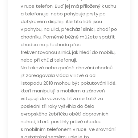
v ruce telefon. Buď jej má přiložený k uchu
a telefonuje, nebo pohybuje prsty po
dotykovém displeji. Ale tito lidé jsou
v pohybu, na ulici, přechází silnici, chodí po
chodníku. Poměrně běžně můžete spatřit
chodce na přechodu přes
frekventovanou silnici, jak hledí do mobilu,
nebo při chůzi telefonují.
Na takové nebezpečné chování chodců
již zareagovala vláda v Litvě a od
listopadu 2018 mohou být pokutováni lidé,
kteří manipulují s mobilem a zároveň
vstupují do vozovky. Litva se totiž za
poslední tři roky vyšvihla do čela
evropského žebříčku obětí dopravních
nehod, které postihly právě chodce
s mobilním telefonem v ruce. Ve srovnání
s ostatními zeměmi unie je to