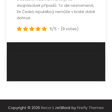
dvojnásobek případů. To ale neznamená,
že Česká republika ji nemůže v brzké době
dohnat.
5/5 - (9 votes)
Navigace
Útok na
Současná světová
YouTube
náboženství
pro
příspěvek
Copyright © 2026
Reccr
| JetBlack by
Firefly Themes