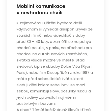
Mobilní komunikace
v nevhodnou chvíli
K zajímavému zjištění bychom došli,
kdybychom si vyhledali alespoň úryvek ze
starších filmů nebo videoklipů z doby
před 30 – 40 lety, a zaměřili se na pohyb
chodců po ulici, v parku, na přechodu pro
chodce, na autobusových zastávkách,
zkrátka všude možně ve městě. Stačí
sledovat klip ze skladby Dolce Vita (Ryan
Paris), nebo film Discopříběh z roku 1987 a
máte před sebou lidské tváře, které
sledují dění kolem sebe, baví se mezi
sebou, komunikují slovy, posunky rukou, a
jejich oděvy zpravidla hrají všemi
pastelovými barvami.
A dnes? Téměř každý druhý člověk třímá