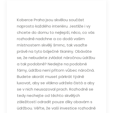
Koberce Praha
jsou skvělou součást
naprosto každého interiéru. Jestliže i vy
chcete do domu to nejlepší, něco, co vás
rozhodně nadchne a co dodá vašim
místnostem skvělý šmrnc, tak vsaďte
právě na tyto báječné tkaniny. Obáváte
se, že nebudete zvládat náročnou údržbu
a tak podobně? Nedejte na podobné
fámy, údržba není přitom vůbec náročná.
Budete akorát muset párkrát týdně
luxovat, aby se vlákna udržela čistá a aby
se v nich neusazoval prach. Rozhodně se
tedy nechejte od těchto skvělých
záležitostí odradit pouze díky obavám s
údržbou. Věřte, že vaší investice rozhodně